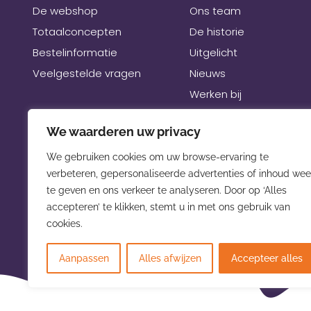
De webshop
Ons team
Totaalconcepten
De historie
Bestelinformatie
Uitgelicht
Veelgestelde vragen
Nieuws
Werken bij
Links
We waarderen uw privacy
Beurzen
We gebruiken cookies om uw browse-ervaring te
verbeteren, gepersonaliseerde advertenties of inhoud wee
te geven en ons verkeer te analyseren. Door op ‘Alles
accepteren’ te klikken, stemt u in met ons gebruik van
cookies.
Aanpassen
Alles afwijzen
Accepteer alles