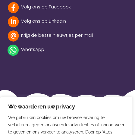
Volg ons op Facebook
Volg ons op Linkedin
Krijg de beste nieuwtjes per mail
WhatsApp
Beleidsverklaring
We waarderen uw privacy
Privacybeleid
We gebruiken cookies om uw browse-ervaring te
Disclaimer
verbeteren, gepersonaliseerde advertenties of inhoud weer
te geven en ons verkeer te analyseren. Door op ‘Alles