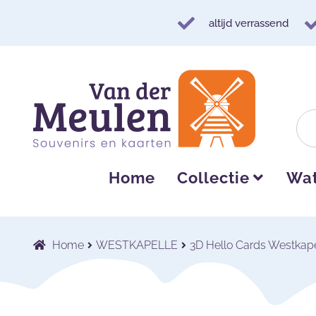
altijd verrassend
Ga
Ga
door
naar
naar
de
navigatie
inhoud
Home
Collectie
Wat
Home
WESTKAPELLE
3D Hello Cards Westkape