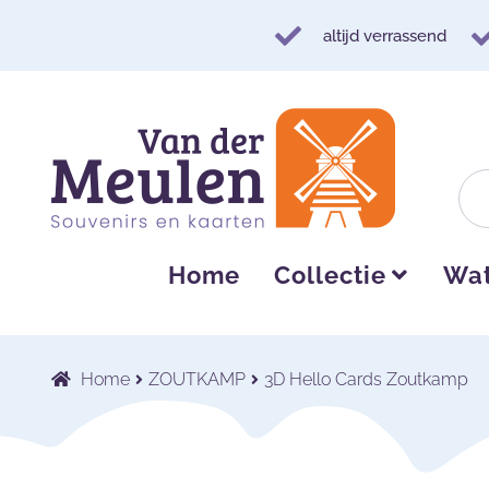
altijd verrassend
Ga
Ga
door
naar
naar
de
navigatie
inhoud
Home
Collectie
Wat
Home
ZOUTKAMP
3D Hello Cards Zoutkamp