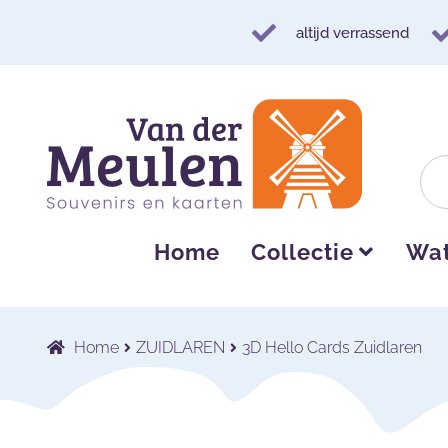
altijd verrassend
Ga
Ga
door
naar
naar
de
navigatie
inhoud
Home
Collectie
Wat
Home
ZUIDLAREN
3D Hello Cards Zuidlaren