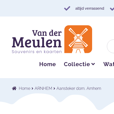
altijd verrassend
Ga
Ga
door
naar
naar
de
navigatie
inhoud
Home
Collectie
Wat
Home
ARNHEM
Aansteker dom. Arnhem