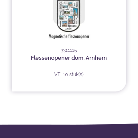
3311115
Flessenopener dom. Arnhem
VE: 10 stuk(s)