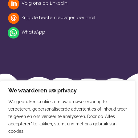
Volg ons op Linkedin
Krijg de beste nieuwtjes per mail
WhatsApp
Beleidsverklaring
We waarderen uw privacy
Privacybeleid
We gebruiken cookies om uw browse-ervaring te
Disclaimer
verbeteren, gepersonaliseerde advertenties of inhoud weer
te geven en ons verkeer te analyseren. Door op ‘Alles
Leveringsvoorwaarden
accepteren’ te klikken, stemt u in met ons gebruik van
cookies.
© Van der Meulen Souvenirs en kaarten 2026