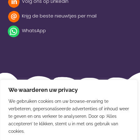
Volg ons op Linkedin
Krijg de beste nieuwtjes per mail
WhatsApp
Beleidsverklaring
We waarderen uw privacy
Privacybeleid
We gebruiken cookies om uw browse-ervaring te
verbeteren, gepersonaliseerde advertenties of inhoud weer
Disclaimer
te geven en ons verkeer te analyseren. Door op ‘Alles
Leveringsvoorwaarden
accepteren’ te klikken, stemt u in met ons gebruik van
cookies.
© Van der Meulen Souvenirs en kaarten 2026