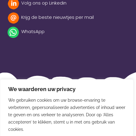
Volg ons op Linkedin
Krijg de beste nieuwtjes per mail
WhatsApp
Beleidsverklaring
We waarderen uw privacy
Privacybeleid
We gebruiken cookies om uw browse-ervaring te
Disclaimer
verbeteren, gepersonaliseerde advertenties of inhoud weer
te geven en ons verkeer te analyseren. Door op ‘Alles
Leveringsvoorwaarden
accepteren’ te klikken, stemt u in met ons gebruik van
cookies.
© Van der Meulen Souvenirs en kaarten 2026