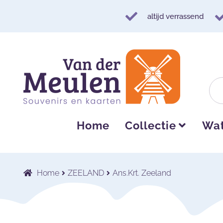
altijd verrassend
Ga
Ga
door
naar
naar
de
navigatie
inhoud
Home
Collectie
Wat
Home
ZEELAND
Ans.Krt. Zeeland