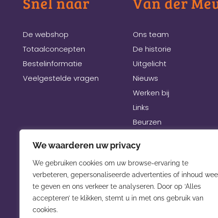
Snel naar
Van der Me
De webshop
Ons team
Totaalconcepten
De historie
Bestelinformatie
Uitgelicht
Veelgestelde vragen
Nieuws
Werken bij
Links
Beurzen
We waarderen uw privacy
We gebruiken cookies om uw browse-ervaring te
verbeteren, gepersonaliseerde advertenties of inhoud wee
te geven en ons verkeer te analyseren. Door op ‘Alles
accepteren’ te klikken, stemt u in met ons gebruik van
cookies.