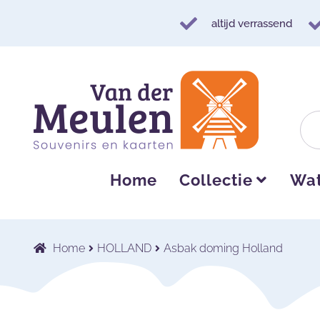
altijd verrassend
Ga
Ga
door
naar
naar
de
navigatie
inhoud
Home
Collectie
Wat
Home
HOLLAND
Asbak doming Holland