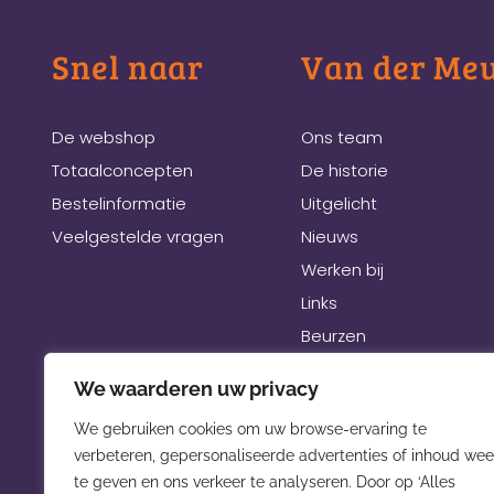
Snel naar
Van der Me
De webshop
Ons team
Totaalconcepten
De historie
Bestelinformatie
Uitgelicht
Veelgestelde vragen
Nieuws
Werken bij
Links
Beurzen
We waarderen uw privacy
We gebruiken cookies om uw browse-ervaring te
verbeteren, gepersonaliseerde advertenties of inhoud wee
te geven en ons verkeer te analyseren. Door op ‘Alles