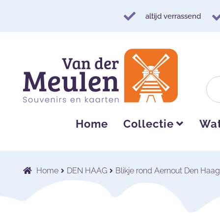
altijd verrassend
Ga
Ga
door
naar
naar
de
navigatie
inhoud
Home
Collectie
Wat
Home
DEN HAAG
Blikje rond Aernout Den Haa