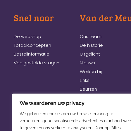
Snel naar
Van der Me
De webshop
Ons team
Totaalconcepten
De historie
Bestelinformatie
Uitgelicht
Veelgestelde vragen
Nieuws
Werken bij
Links
Beurzen
We waarderen uw privacy
We gebruiken cookies om uw browse-ervaring te
verbeteren, gepersonaliseerde advertenties of inhoud wee
te geven en ons verkeer te analyseren. Door op ‘Alles