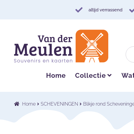
altijd verrassend
Ga
Ga
door
naar
naar
de
navigatie
inhoud
Home
Collectie
Wat
Home
SCHEVENINGEN
Blikje rond Schevenin