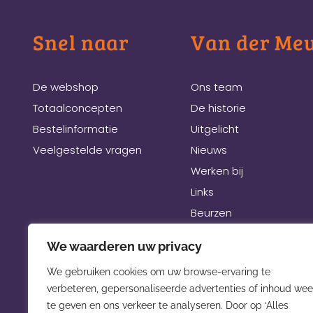
Snel naar
Van der Me
De webshop
Ons team
Totaalconcepten
De historie
Bestelinformatie
Uitgelicht
Veelgestelde vragen
Nieuws
Werken bij
Links
Beurzen
We waarderen uw privacy
We gebruiken cookies om uw browse-ervaring te
verbeteren, gepersonaliseerde advertenties of inhoud wee
te geven en ons verkeer te analyseren. Door op ‘Alles