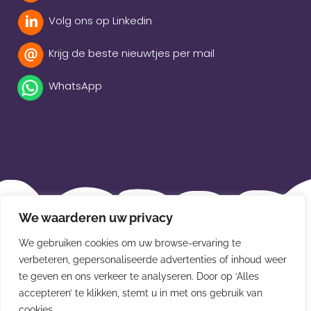
Volg ons op Linkedin
Krijg de beste nieuwtjes per mail
WhatsApp
Beleidsverklaring
We waarderen uw privacy
Privacybeleid
We gebruiken cookies om uw browse-ervaring te
Disclaimer
verbeteren, gepersonaliseerde advertenties of inhoud weer
te geven en ons verkeer te analyseren. Door op ‘Alles
Leveringsvoorwaarden
accepteren’ te klikken, stemt u in met ons gebruik van
cookies.