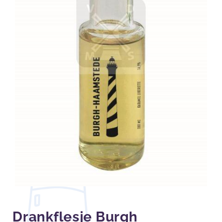
Drankflesje Burgh