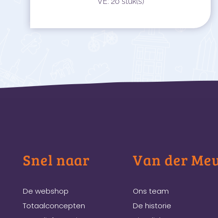
VE: 20 stuk(s)
Snel naar
Van der Me
De webshop
Ons team
Totaalconcepten
De historie