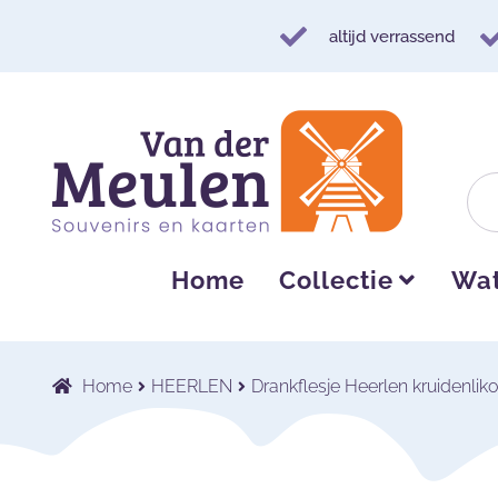
altijd verrassend
Ga
Ga
door
naar
naar
de
navigatie
inhoud
Home
Collectie
Wat
Home
HEERLEN
Drankflesje Heerlen kruidenliko