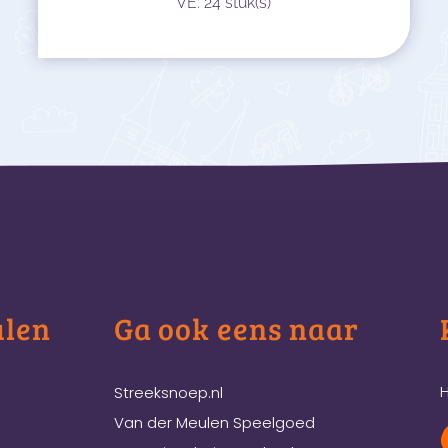
VE: 24 stuk(s)
ulen
Ga ook eens naar
H
Streeksnoep.nl
Van der Meulen Speelgoed