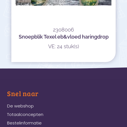
2308006
Snoepblik Texel eb&vloed haringdrop
VE: 24 stuk(s)
Snel naar
De webshop
Totaalconcepten
Bestelinformatie