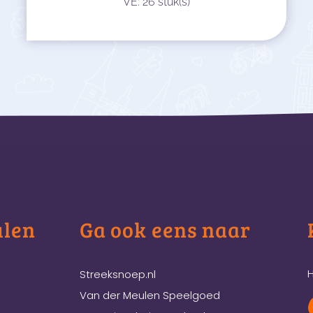
VE: 26 stuk(s)
ulen
Ga ook eens naar
H
Streeksnoep.nl
Van der Meulen Speelgoed