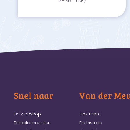
VE: 10 stuk(s)
Snel naar
Van der Me
De webshop
Ons team
Totaalconcepten
De historie