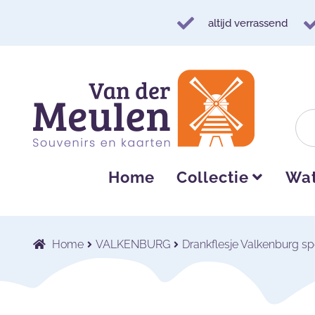
altijd verrassend
Ga
Ga
door
naar
naar
de
navigatie
inhoud
Home
Collectie
Wat
Home
VALKENBURG
Drankflesje Valkenburg sp