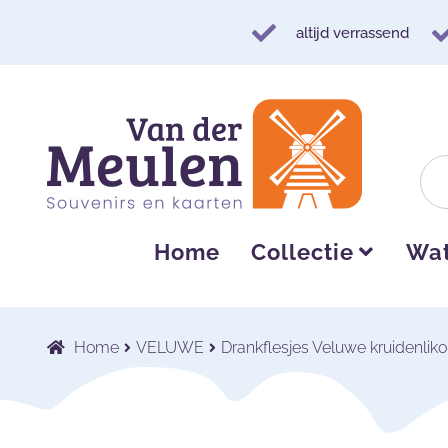
altijd verrassend
Ga
Ga
door
naar
naar
de
navigatie
inhoud
Home
Collectie
Wat
Home
VELUWE
Drankflesjes Veluwe kruidenliko