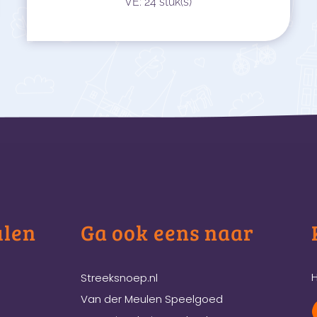
VE: 24 stuk(s)
ulen
Ga ook eens naar
H
Streeksnoep.nl
Van der Meulen Speelgoed