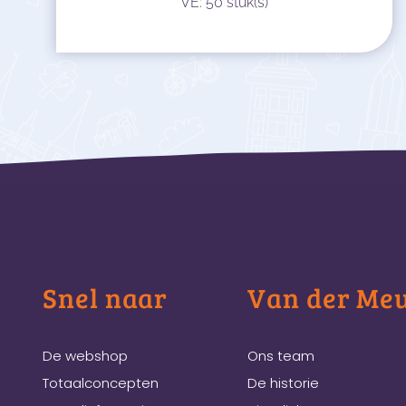
VE: 50 stuk(s)
Snel naar
Van der Me
De webshop
Ons team
Totaalconcepten
De historie