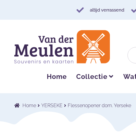
altijd verrassend
Ga
Ga
door
naar
naar
de
navigatie
inhoud
Home
Collectie
Wat
Home
YERSEKE
Flessenopener dom. Yerseke