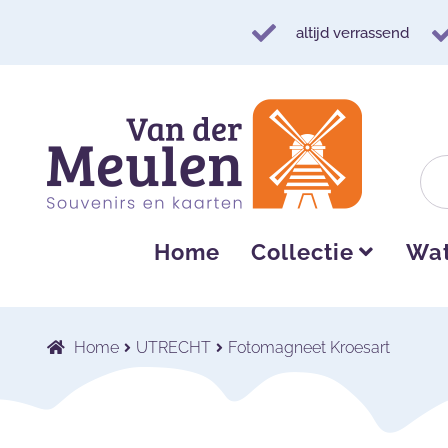
altijd verrassend
Ga
Ga
door
naar
naar
de
navigatie
inhoud
Home
Collectie
Wat
Home
UTRECHT
Fotomagneet Kroesart