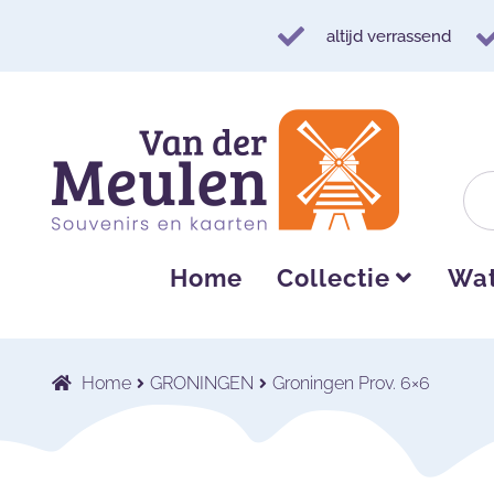
altijd verrassend
Ga
Ga
door
naar
naar
de
navigatie
inhoud
Home
Collectie
Wat
Home
GRONINGEN
Groningen Prov. 6×6