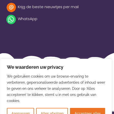
Krijg de beste nieuwtjes per mail
WhatsApp
Beleidsverklaring
We waarderen uw privacy
Privacybeleid
We gebruiken cookies om uw browse-ervaring te
verbeteren, gepersonaliseerde advertenties of inhoud weer
Disclaimer
te geven en ons verkeer te analyseren. Door op ‘Alles
Leveringsvoorwaarden
accepteren’ te klikken, stemt u in met ons gebruik van
cookies.
© Van der Meulen Souvenirs en kaarten 2026
Aanpassen
Alles afwijzen
Accepteer alles