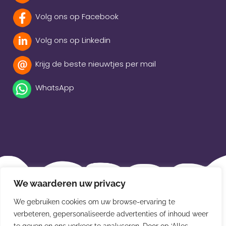
Volg ons op Facebook
Volg ons op Linkedin
Krijg de beste nieuwtjes per mail
WhatsApp
Beleidsverklaring
We waarderen uw privacy
Privacybeleid
We gebruiken cookies om uw browse-ervaring te
Disclaimer
verbeteren, gepersonaliseerde advertenties of inhoud weer