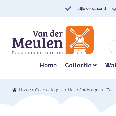
altijd verrassend
Ga
Ga
door
naar
naar
de
navigatie
inhoud
Home
Collectie
Wat
Home
Geen categorie
Hello Cards aquarel Zee