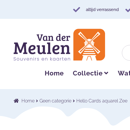
altijd verrassend
Ga
Ga
door
naar
naar
de
navigatie
inhoud
Home
Collectie
Wat
Home
Geen categorie
Hello Cards aquarel Zee