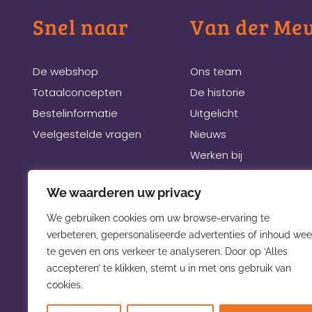
Snel naar
Van der Me
De webshop
Ons team
Totaalconcepten
De historie
Bestelinformatie
Uitgelicht
Veelgestelde vragen
Nieuws
Werken bij
Links
We waarderen uw privacy
Beurzen
We gebruiken cookies om uw browse-ervaring te
verbeteren, gepersonaliseerde advertenties of inhoud wee
te geven en ons verkeer te analyseren. Door op ‘Alles
accepteren’ te klikken, stemt u in met ons gebruik van
cookies.