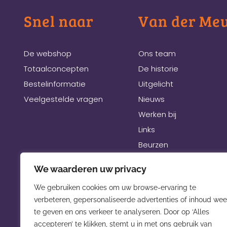
Snel naar
Van der Me
De webshop
Ons team
Totaalconcepten
De historie
Bestelinformatie
Uitgelicht
Veelgestelde vragen
Nieuws
Werken bij
Links
Beurzen
We waarderen uw privacy
We gebruiken cookies om uw browse-ervaring te
verbeteren, gepersonaliseerde advertenties of inhoud wee
te geven en ons verkeer te analyseren. Door op ‘Alles
accepteren’ te klikken, stemt u in met ons gebruik van