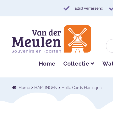
altijd verrassend
Ga
Ga
door
naar
naar
de
navigatie
inhoud
Home
Collectie
Wat
Home
HARLINGEN
Hello Cards Harlingen