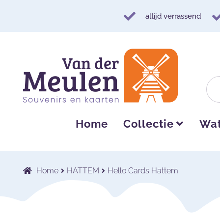
altijd verrassend
Ga
Ga
door
naar
naar
de
navigatie
inhoud
Home
Collectie
Wat
Home
HATTEM
Hello Cards Hattem