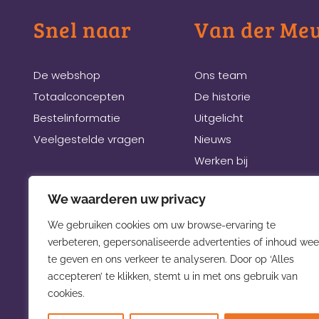
Snel naar
Van der Me
De webshop
Ons team
Totaalconcepten
De historie
Bestelinformatie
Uitgelicht
Veelgestelde vragen
Nieuws
Werken bij
Links
We waarderen uw privacy
Beurzen
We gebruiken cookies om uw browse-ervaring te
verbeteren, gepersonaliseerde advertenties of inhoud wee
te geven en ons verkeer te analyseren. Door op ‘Alles
accepteren’ te klikken, stemt u in met ons gebruik van
cookies.