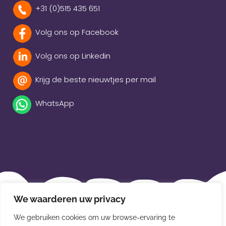
+31 (0)515 435 651
Volg ons op Facebook
Volg ons op Linkedin
Krijg de beste nieuwtjes per mail
WhatsApp
Beleidsverklaring
We waarderen uw privacy
Privacybeleid
We gebruiken cookies om uw browse-ervaring te