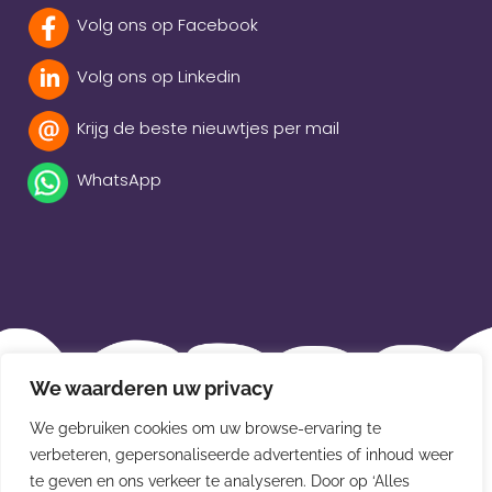
Volg ons op Facebook
Volg ons op Linkedin
Krijg de beste nieuwtjes per mail
WhatsApp
Beleidsverklaring
We waarderen uw privacy
Privacybeleid
We gebruiken cookies om uw browse-ervaring te
Disclaimer
verbeteren, gepersonaliseerde advertenties of inhoud weer
te geven en ons verkeer te analyseren. Door op ‘Alles