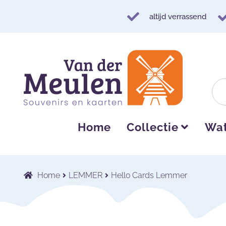
altijd verrassend
Ga
Ga
door
naar
naar
de
navigatie
inhoud
Home
Collectie
Wat
Home
LEMMER
Hello Cards Lemmer