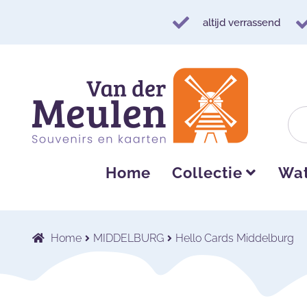
altijd verrassend
Ga
Ga
door
naar
naar
de
navigatie
inhoud
Home
Collectie
Wat
Home
MIDDELBURG
Hello Cards Middelburg