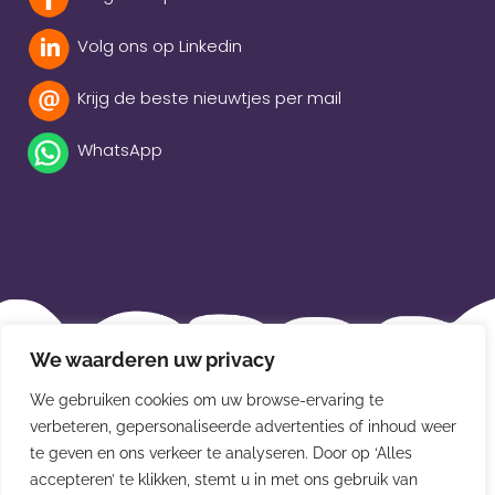
Volg ons op Linkedin
Krijg de beste nieuwtjes per mail
WhatsApp
Beleidsverklaring
We waarderen uw privacy
Privacybeleid
We gebruiken cookies om uw browse-ervaring te
verbeteren, gepersonaliseerde advertenties of inhoud weer
Disclaimer
te geven en ons verkeer te analyseren. Door op ‘Alles
Leveringsvoorwaarden
accepteren’ te klikken, stemt u in met ons gebruik van