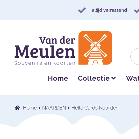
altijd verrassend
Ga
Ga
door
naar
naar
de
navigatie
inhoud
Home
Collectie
Wat
Home
NAARDEN
Hello Cards Naarden