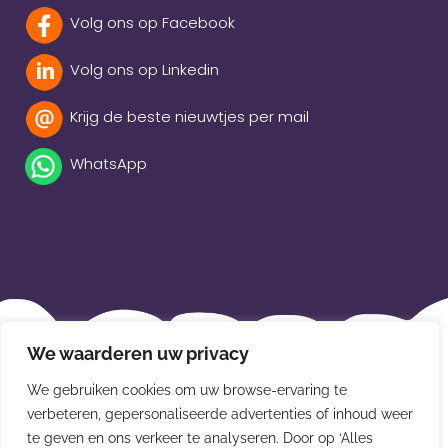
Volg ons op Facebook
Volg ons op Linkedin
Krijg de beste nieuwtjes per mail
WhatsApp
Beleidsverklaring
We waarderen uw privacy
Privacybeleid
We gebruiken cookies om uw browse-ervaring te
Disclaimer
verbeteren, gepersonaliseerde advertenties of inhoud weer
te geven en ons verkeer te analyseren. Door op ‘Alles