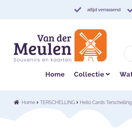
altijd verrassend
Ga
Ga
door
naar
naar
de
navigatie
inhoud
Home
Collectie
Wat
Home
TERSCHELLING
Hello Cards Terschelling