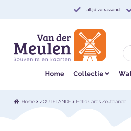
altijd verrassend
Ga
Ga
door
naar
naar
de
navigatie
inhoud
Home
Collectie
Wat
Home
ZOUTELANDE
Hello Cards Zoutelande