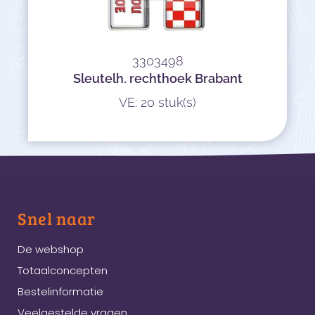
3303498
Sleutelh. rechthoek Brabant
VE: 20 stuk(s)
Snel naar
De webshop
Totaalconcepten
Bestelinformatie
Veelgestelde vragen