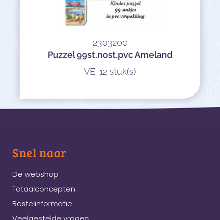
2303200
Puzzel 99st.nost.pvc Ameland
VE: 12 stuk(s)
Snel naar
De webshop
Totaalconcepten
Bestelinformatie
Veelgestelde vragen