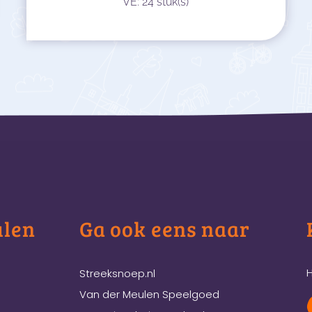
VE: 24 stuk(s)
ulen
Ga ook eens naar
H
Streeksnoep.nl
Van der Meulen Speelgoed