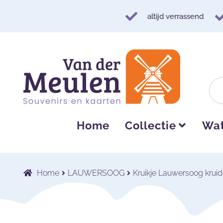
altijd verrassend
Ga
Ga
door
naar
naar
de
navigatie
inhoud
Home
Collectie
Wat
Home
LAUWERSOOG
Kruikje Lauwersoog kruid