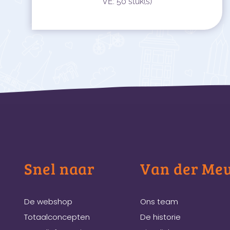
VE: 50 stuk(s)
Snel naar
Van der Me
De webshop
Ons team
Totaalconcepten
De historie