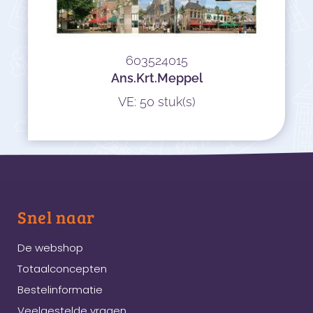
603524015
Ans.Krt.Meppel
VE: 50 stuk(s)
Snel naar
De webshop
Totaalconcepten
Bestelinformatie
Veelgestelde vragen