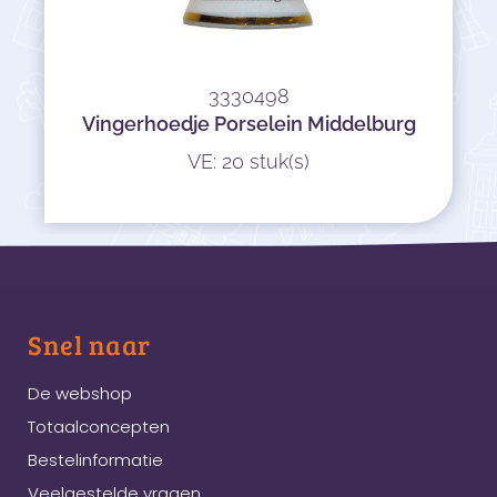
3330498
Vingerhoedje Porselein Middelburg
VE: 20 stuk(s)
Snel naar
De webshop
Totaalconcepten
Bestelinformatie
Veelgestelde vragen