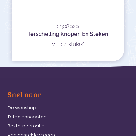
2308929
Terschelling Knopen En Steken
VE: 24 stuk(s)
Snel naar
De webshop
Totaalconcepten
Bestelinformatie
Veelgestelde vragen