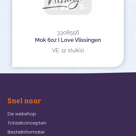
3308556
Mok 6oz I Love Vlissingen
VE: 12 stuk(s)
Snel naar
De webshop
Totaalconcepten
Bestelinformatie