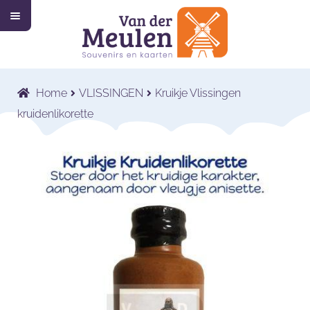
M
Ga
Ga
e
n
door
naar
u
Home
naar
de
navigatie
inhoud
Collectie
Submenu
Home
VLISSINGEN
Kruikje Vlissingen
uitvouwen
Wat wij doen
Submenu
kruidenlikorette
uitvouwen
Voor wie wij werken
Submenu
uitvouwen
Contact
Shop