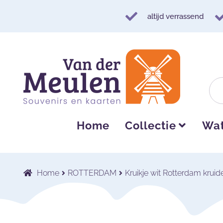
altijd verrassend
Ga
Ga
door
naar
naar
de
navigatie
inhoud
Home
Collectie
Wat
Home
ROTTERDAM
Kruikje wit Rotterdam kruide