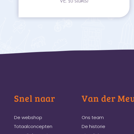
VE: 10 stuk(s)
Snel naar
Van der Me
De webshop
Ons team
Totaalconcepten
De historie