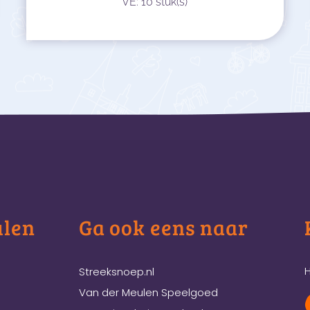
VE: 10 stuk(s)
ulen
Ga ook eens naar
H
Streeksnoep.nl
Van der Meulen Speelgoed