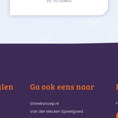
VE: 10 stuk(s)
ulen
Ga ook eens naar
H
Streeksnoep.nl
Van der Meulen Speelgoed