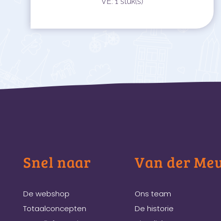
VE: 1 stuk(s)
Snel naar
Van der Me
De webshop
Ons team
Totaalconcepten
De historie