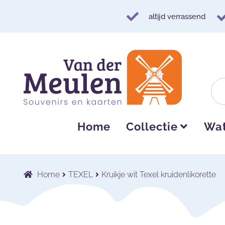
altijd verrassend
Ga
Ga
door
naar
naar
de
navigatie
inhoud
Home
Collectie
Wat
Home
TEXEL
Kruikje wit Texel kruidenlikorette