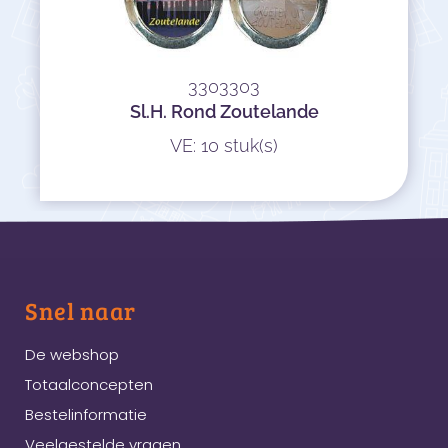
3303303
Sl.H. Rond Zoutelande
VE: 10 stuk(s)
Snel naar
De webshop
Totaalconcepten
Bestelinformatie
Veelgestelde vragen