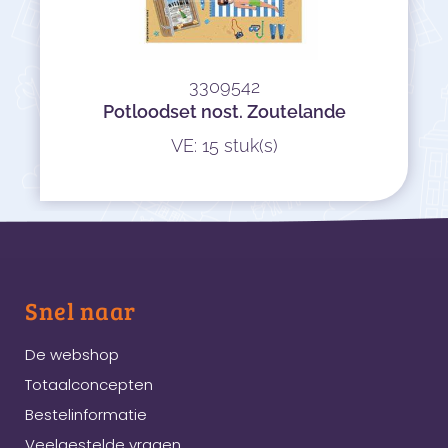
3309542
Potloodset nost. Zoutelande
VE: 15 stuk(s)
Snel naar
De webshop
Totaalconcepten
Bestelinformatie
Veelgestelde vragen