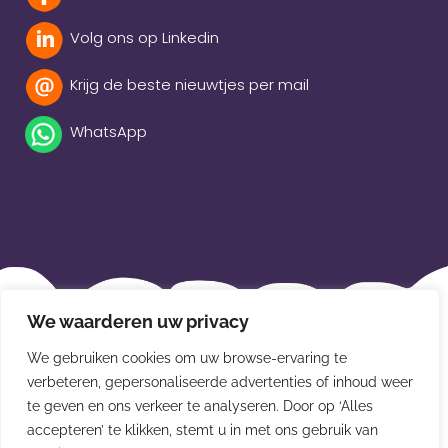
Volg ons op Linkedin
Krijg de beste nieuwtjes per mail
WhatsApp
Beleidsverklaring
We waarderen uw privacy
Privacybeleid
We gebruiken cookies om uw browse-ervaring te
verbeteren, gepersonaliseerde advertenties of inhoud weer
Disclaimer
te geven en ons verkeer te analyseren. Door op ‘Alles
Leveringsvoorwaarden
accepteren’ te klikken, stemt u in met ons gebruik van