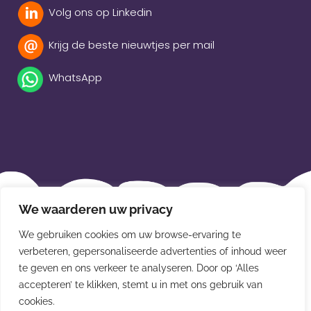
Volg ons op Linkedin
Krijg de beste nieuwtjes per mail
WhatsApp
Beleidsverklaring
We waarderen uw privacy
Privacybeleid
We gebruiken cookies om uw browse-ervaring te
verbeteren, gepersonaliseerde advertenties of inhoud weer
Disclaimer
te geven en ons verkeer te analyseren. Door op ‘Alles
Leveringsvoorwaarden
accepteren’ te klikken, stemt u in met ons gebruik van
cookies.
© Van der Meulen Souvenirs en kaarten 2026